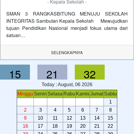
- Kepala Sekolah -
SMAN 3 RANGKASBITUNG MENUJU SEKOLAH
INTEGRITAS Sambutan Kepala Sekolah Mewujudkan
tujuan Pendidikan Nasional menjadi fokus utama dari
satuan…
SELENGKAPNYA
15
21
33
Today : August, 06 2026
Minggu
Senin
Selasa
Rabu
Kamis
Jumat
Sabtu
1
2
3
4
5
6
7
8
9
10
11
12
13
14
15
16
17
18
19
20
21
22