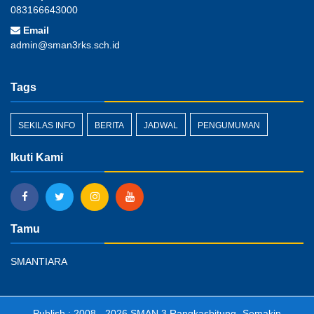
083166643000
Email
admin@sman3rks.sch.id
Tags
SEKILAS INFO
BERITA
JADWAL
PENGUMUMAN
Ikuti Kami
Tamu
SMANTIARA
Publish : 2008 - 2026
SMAN 3 Rangkasbitung
-Semakin