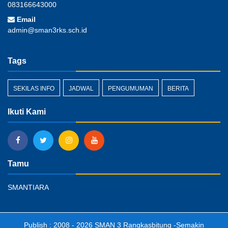
083166643000
Email
admin@sman3rks.sch.id
Tags
SEKILAS INFO
JADWAL
PENGUMUMAN
BERITA
Ikuti Kami
Tamu
SMANTIARA
Publish : 2008 - 2026
SMAN 3 Rangkasbitung
-Semakin