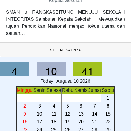
- Kepala Sekolah -
SMAN 3 RANGKASBITUNG MENUJU SEKOLAH
INTEGRITAS Sambutan Kepala Sekolah Mewujudkan
tujuan Pendidikan Nasional menjadi fokus utama dari
satuan…
SELENGKAPNYA
4
10
41
Today : August, 10 2026
Minggu
Senin
Selasa
Rabu
Kamis
Jumat
Sabtu
1
2
3
4
5
6
7
8
9
10
11
12
13
14
15
16
17
18
19
20
21
22
23
24
25
26
27
28
29