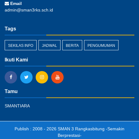
Email
admin@sman3rks.sch.id
Tags
SEKILAS INFO
JADWAL
BERITA
PENGUMUMAN
Ikuti Kami
Tamu
SMANTIARA
Publish : 2008 - 2026
SMAN 3 Rangkasbitung
-Semakin
Berprestasi-