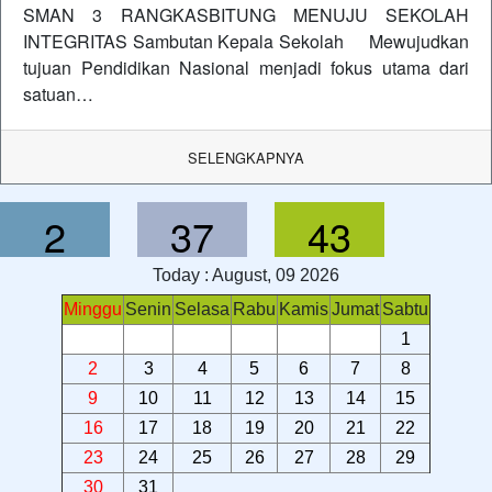
SMAN 3 RANGKASBITUNG MENUJU SEKOLAH
INTEGRITAS Sambutan Kepala Sekolah Mewujudkan
tujuan Pendidikan Nasional menjadi fokus utama dari
satuan…
SELENGKAPNYA
2
37
43
Today : August, 09 2026
Minggu
Senin
Selasa
Rabu
Kamis
Jumat
Sabtu
1
2
3
4
5
6
7
8
9
10
11
12
13
14
15
16
17
18
19
20
21
22
23
24
25
26
27
28
29
30
31