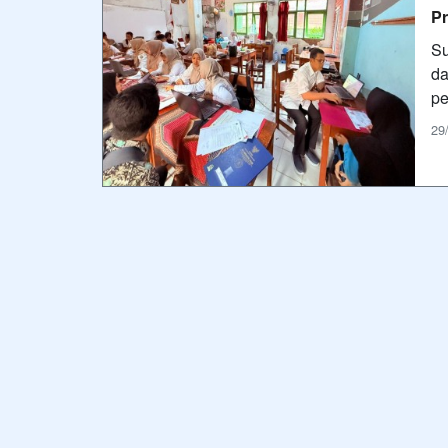
P
Su
da
pe
29