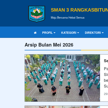
SMAN 3 RANGKASBITU
Maju Bersama Hebat Semua
PROFIL
KATEGORI
DIREKTORI
Arsip Bulan Mei 2026
Se
Pa
Si
be
Su
29