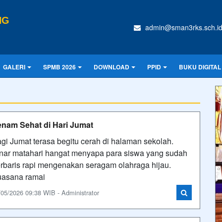
NG
admin@sman3rks.sch.i
GALERI
SPMB 2026
DOWNLOAD
PPID
BUKU DIGITAL
nam Sehat di Hari Jumat
gi Jumat terasa begitu cerah di halaman sekolah.
nar matahari hangat menyapa para siswa yang sudah
rbaris rapi mengenakan seragam olahraga hijau.
asana ramai
/05/2026 09:38 WIB - Administrator