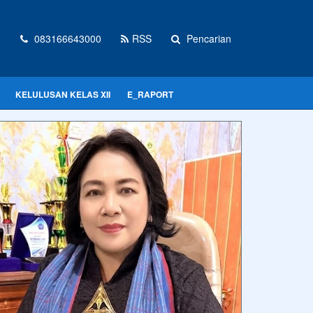
d
083166643000
RSS
Pencarian
KELULUSAN KELAS XII
E_RAPORT