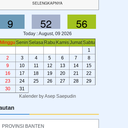
SELENGKAPNYA
9
52
56
Today : August, 09 2026
Minggu
Senin
Selasa
Rabu
Kamis
Jumat
Sabtu
1
2
3
4
5
6
7
8
9
10
11
12
13
14
15
16
17
18
19
20
21
22
23
24
25
26
27
28
29
30
31
Kalender
by
Asep Saepudin
autan
PROVINSI BANTEN